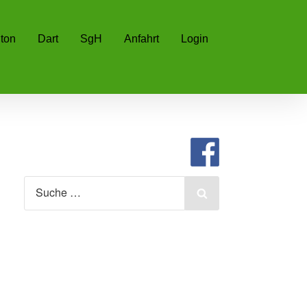
ton
Dart
SgH
Anfahrt
Login
Search
for:
Search