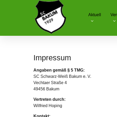
Skip
to
Aktuell
Ver
content
SC Schwarz-Weiß Bakum
Impressum
Angaben gemäß § 5 TMG:
SC Schwarz-Weiß Bakum e. V.
Vechtaer Straße 4
49456 Bakum
Vertreten durch:
Wilfried Hoping
Kontakt: