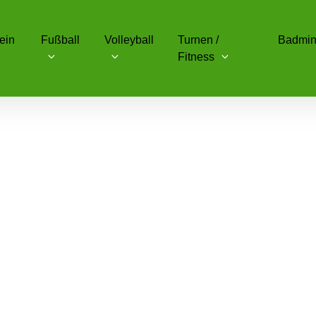
ein
Fußball
Volleyball
Turnen /
Badmin
Fitness