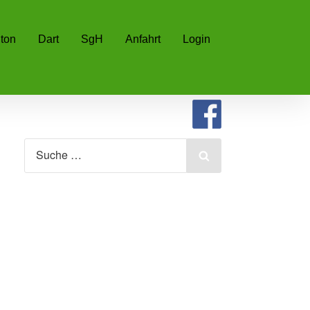
ton
Dart
SgH
Anfahrt
Login
Search
for:
Search