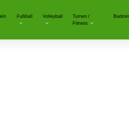
ein
Fußball
Volleyball
Turnen /
Badmin
Fitness