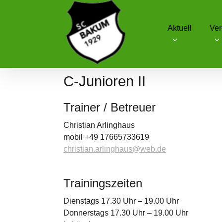
Skip
to
Aktuell
Ver
content
SC Schwarz-Weiß Bakum
C-Junioren II
Trainer / Betreuer
Christian Arlinghaus
mobil +49 17665733619
christian.arlinghaus@web.de
Trainingszeiten
Dienstags 17.30 Uhr – 19.00 Uhr
Donnerstags 17.30 Uhr – 19.00 Uhr