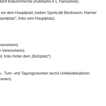
ahrt Bakum/Vechta (Autobahn A 1, Hansalinie).
ße vor dem Hauptplatz (neben Sportcafé Beckmann, Harmer
ortplatz”, links vom Hauptplatz).
ereinsheim)
om Vereinsheim)
t, links hinter dem „Bolzplatz“).
s-, Turn- und Tagungsräumen sechs Umkleidekabinen
Damen).