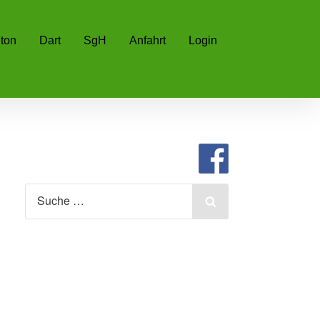
ton
Dart
SgH
Anfahrt
Login
Search
for:
Search