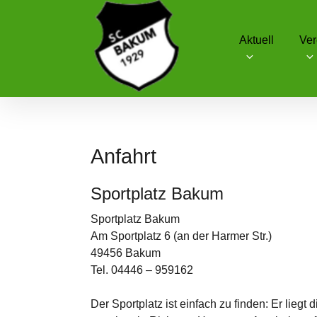
Skip
to
Aktuell
Ver
content
SC Schwarz-Weiß Bakum
Anfahrt
Sportplatz Bakum
Sportplatz Bakum
Am Sportplatz 6 (an der Harmer Str.)
49456 Bakum
Tel. 04446 – 959162
Der Sportplatz ist einfach zu finden: Er liegt