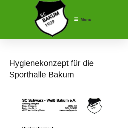
Skip
to
content
Menu
SC Schwarz-Weiß Bakum
Hygienekonzept für die
Sporthalle Bakum