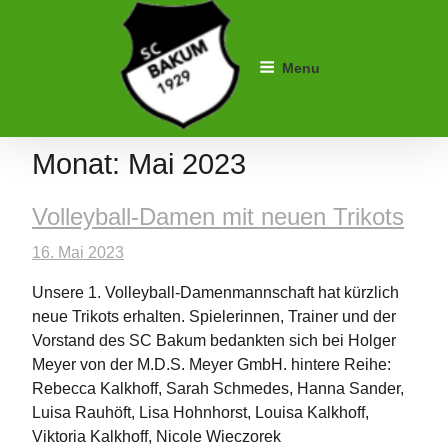
Skip
to
content
Menu
SC Schwarz-Weiß Bakum
Monat:
Mai 2023
Volleyball-Damen mit neuen Trikots
16. Mai 2023
Unsere 1. Volleyball-Damenmannschaft hat kürzlich
neue Trikots erhalten. Spielerinnen, Trainer und der
Vorstand des SC Bakum bedankten sich bei Holger
Meyer von der M.D.S. Meyer GmbH. hintere Reihe:
Rebecca Kalkhoff, Sarah Schmedes, Hanna Sander,
Luisa Rauhöft, Lisa Hohnhorst, Louisa Kalkhoff,
Viktoria Kalkhoff, Nicole Wieczorek