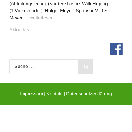
(Abteilungsleitung) vordere Reihe: Willi Hoping
(1.Vorsitzender), Holger Meyer (Sponsor M.D.S.
„Volleyball-
Meyer …
weiterlesen
Damen
Aktuelles
mit
neuen
Trikots“
Search
for:
Search
Impressum
Kontakt
Datenschutzerklärung